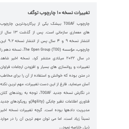
تغییرات نسخه 10 چارچوب توگف
چارچوب TOGAF بی­شک یکی از پرکاربردترین چارچوب
های معماری سازمانی است. پس از گذشت 13 سال از
انتشار نسخه 9 و 4 سال پس از انتشار نسخه 9.2 این
چارچوب، مؤسسه The Open Group (TOG)، نسخه دهم را
در سال 2022 میلادی منتشر کرد. نسخه اخیر شاهد
تغییرات و روان­سازی های بسیار و افزودن ارجاعات فراوان
در متن بوده که خوانش و استفاده از آن را برای مخاطب
آسان می­نماید. فارغ از این دست تغییرات، مهم ترین نکته
در نگارش نسخه جدید TOGAF، توجه به روندهای کلان
فناوری اطلاعات نظیر چابکی (Agility)و روی­کردهای جدید
مدیریت داده­ها بوده است. گرچه تغییرات نسخه اخیر
نسبتاً زیاد است، اما می توان مهم ترین آن را در موارد
ذیل خلاصه نمود...