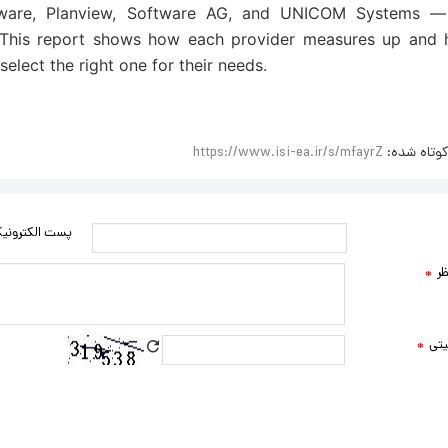
ftware, Planview, Software AG, and UNICOM Systems 
 This report shows how each provider measures up and 
select the right one for their needs.
وتاه شده:
https://www.isi-ea.ir/s/mfayrZ
پست الکترونی
ظر
*
یتی
*