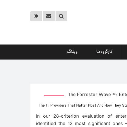
کارگروه‌ها
وبلاگ
The Forrester Wave™: Ente
The 12 Providers That Matter Most And How They St
In our 28-criterion evaluation of ent
identified the 12 most significant ones